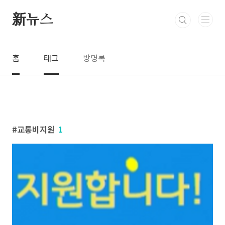
본문 바로가기
新뉴스
홈
태그
방명록
교통비지원
1