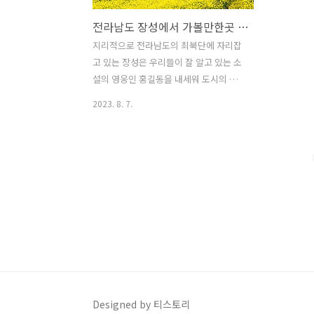
전라남도 장성에서 가볼만한곳 계곡 특산물 필암서원
지리적으로 전라남도의 최북단에 자리잡
고 있는 장성은 우리들이 잘 알고 있는 소
설의 영웅인 홍길동을 내세워 도시의 이
미지를 부각시키고 있는 곳입니다. 전라
2023. 8. 7.
도권에서는 가을에 단풍축제로 가장 유명
한 백양사가 위치해 있고 국내에 4그루만
존재하는 천연기념물 매화인 고불매가 있
는 곳이니 볼거리도 많고 광주에서도 지
리적으로 가까워 바람쐬러 가기에 적합한
곳입니다. ◈ 황룡강 생태공원 ㄱ) 정보
장성에 흐르고 있는 황룡강은 광주광역시
까지 흐르는 강으로 각종 민물고기가 살
고 있으며 생태계가 비교적 잘 보존된 곳
입니다. 길이는 61.9km로 유역면적은
551.4㎢이고 장성에서는 32.8km가 흐리
고 둔치에 핀 유채꽃은 황룡강을 바라보
Designed by 티스토리