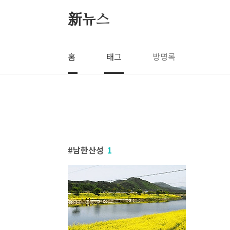
본문 바로가기
新뉴스
홈
태그
방명록
남한산성
1