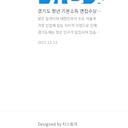
경기도 청년 기본소득 면접수당 취업지원 신청 방법
많은 일자리와 대한민국의 수도 서울과
가장 인접해 있는 지리적 이점으로 인해
경기도에는 많은 인구가 밀집되어 있습니
다. 수도권을 향해 있는 젊은 청년들이 가
2023. 12. 13.
장 많이 있는 지역이기도 하기에 경기도
에는 청년들을 위한 좋은 공공사업들이
많습니다. 이중에서 오늘은 기본 소득에
도움을 주는 청년기본소득에 대해 알아볼
텐데 공공사업의 특성상 제한된 예산안에
서 시행되는 사업이므로 이 정보를 얻자
마자 바로 신청하는것을 추천합니다. 1.
청년 기본소득 경기도에 3년이상 거주하
고 있거나 띄엄띄엄이라도 합산해서 10년
이상 거주했고 만 24세 이하 청년을 대상
으로 하는 지원 사업으로 총 최대 100만
원을 해당 지역 화폐로 지원해주고 있습
Designed by 티스토리