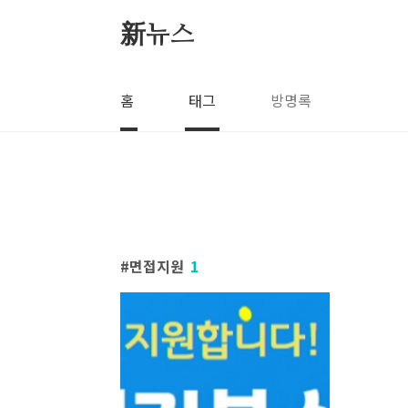
본문 바로가기
新뉴스
홈
태그
방명록
면접지원
1