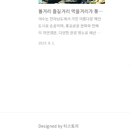
볼거리 즐길거리 먹을거리가 풍부한 여수에서 가볼만한곳
여수는 전라남도에서 가장 아름다운 해안
도시로 손꼽히며, 풍요로운 문화와 천혜
의 자연경관, 다양한 관광 명소로 매년 수
많은 관광객들이 찾는 명성이 있습니다.
2023. 8. 1.
이번 글에서는 여수에서 방문하면 누구나
만족할 수 있는 몇곳의 명소를 소개하고,
각각의 명소를 둘러보는 팁과 함께 여행
이 더욱 즐거운 추억이 될 수 있게 도와드
리겠습니다. ▶ 여수 엑스포공원 대규모
관광지로, 2012년 여수세계엑스포가 개
최된 후 다양한 행사와 첨단 기술, 그리고
환상적인 시설들이 더해진 명소입니다.
이 글에서는 엑스포공원의 특징, 인기 있
는 명소들, 그리고 방문 팁을 소개해드리
겠습니다. 여수 엑스포공원 여행을 통해
아름다운 추억을 만들어 보시기 바랍니
Designed by 티스토리