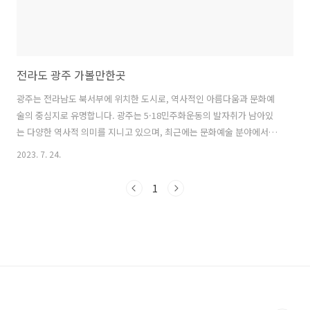
전라도 광주 가볼만한곳
광주는 전라남도 북서부에 위치한 도시로, 역사적인 아름다움과 문화예
술의 중심지로 유명합니다. 광주는 5·18민주화운동의 발자취가 남아있
는 다양한 역사적 의미를 지니고 있으며, 최근에는 문화예술 분야에서도
빠르게 발전하고 있어 많은 관광객들이 찾는 명소로 알려져 있습니다. ◈
2023. 7. 24.
광주 국립 5.18민주묘지 광주 국립 5·18민주묘지는 광주민주화운동 기
간 동안 희생된 수많은 인물들을 기리기 위한 곳입니다. 이곳에서는 역사
1
적인 소중한 가치와 함께 우리나라 독립운동의 정신을 이어받은 5·18의
역사를 되새겨 볼 수 있습니다. ◈ 광주 국립 김대중 소통관 김대중 소통
관은 광주 출신인 독립운동가이자 정치인인 김대중 전 대통령의 삶과 정
치 그리고 뒤통수에 대한 다양한 기록을 전시해 놓은 박물관입니다. 소통
관을 통해 한 ..