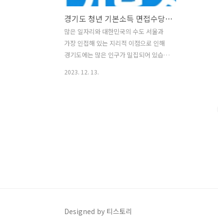
경기도 청년 기본소득 면접수당 취업지원 신청 방법
많은 일자리와 대한민국의 수도 서울과
가장 인접해 있는 지리적 이점으로 인해
경기도에는 많은 인구가 밀집되어 있습니
다. 수도권을 향해 있는 젊은 청년들이 가
2023. 12. 13.
장 많이 있는 지역이기도 하기에 경기도
에는 청년들을 위한 좋은 공공사업들이
많습니다. 이중에서 오늘은 기본 소득에
도움을 주는 청년기본소득에 대해 알아볼
텐데 공공사업의 특성상 제한된 예산안에
서 시행되는 사업이므로 이 정보를 얻자
마자 바로 신청하는것을 추천합니다. 1.
청년 기본소득 경기도에 3년이상 거주하
고 있거나 띄엄띄엄이라도 합산해서 10년
이상 거주했고 만 24세 이하 청년을 대상
으로 하는 지원 사업으로 총 최대 100만
원을 해당 지역 화폐로 지원해주고 있습
Designed by 티스토리