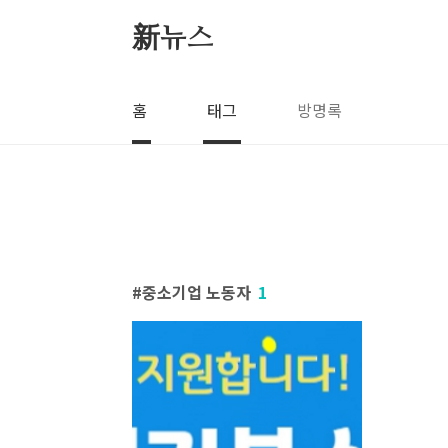
본문 바로가기
新뉴스
홈
태그
방명록
중소기업 노동자
1