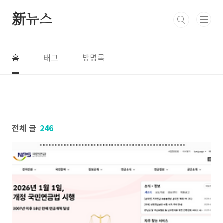
본문 바로가기
新뉴스
홈
태그
방명록
전체 글
246