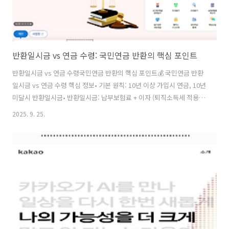
반환일시금 vs 연금 수령: 국민연금 반환의 핵심 포인트
반환일시금 vs 연금 수령국민연금 반환의 핵심 포인트💰 국민연금 반환
일시금 vs 연금 수령 핵심 정보• 기본 원칙: 10년 이상 가입시 연금, 10년
미달시 반환일시금• 반환일시금: 납부보험료 + 이자 (퇴직소득세 적용)•
연금 수령: 평생 매월 지급 (연금소득세 적용)• 소멸시효: 반환일시금은 5
2025. 9. 25.
년 내 신청 필수• 문의: 1355 (국민연금공단)반환일시금 반납? 더 큰 혜
택? 🤔 반환일시금과 연금 수령, 언제 선택하나?💸 반환일시금을 받는
경우가입기간 10년 미달: 60세(출생연도에 따라 상이) 도달해외 이주: 해
외이주신고 후 출국사망: 사망일시금으로 유족에게 지급60세 전 중도 선
택: 특정 조건 하에 가능📈 연금을 받는 경우가입기간 10년 이상: 노령연
금 수급 가능임의계속가입: 10년 채워서 ..