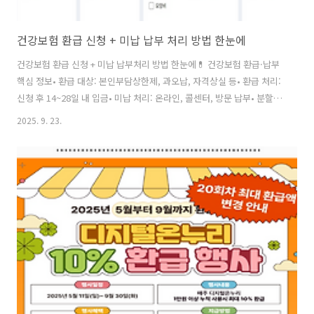
건강보험 환급 신청 + 미납 납부 처리 방법 한눈에
건강보험 환급 신청 + 미납 납부처리 방법 한눈에💊 건강보험 환급·납부
핵심 정보• 환급 대상: 본인부담상한제, 과오납, 자격상실 등• 환급 처리:
신청 후 14~28일 내 입금• 미납 처리: 온라인, 콜센터, 방문 납부• 분할
납부: 200만원 이상 체납시 가능• 문의: 1577-1000 (24시간)환급 신청
2025. 9. 23.
하기 💰 건강보험 환급의 모든 것💸 환급 받을 수 있는 경우• 본인부담상
한제 초과• 보험료 과오납• 중복 납부• 자격 상실 후 납부💳 납부해야 하
는 경우• 보험료 미납• 체납금 발생• 연체금 부과• 자격 정지 위험🔄 건강
보험 환급 신청 방법💡 주요 환급 유형별 신청법📋 본인부담상한제 환급
• 연간 의료비가 상한액을 초과한 경우• 대부분 자동 환급 (신청 불필요)•
계좌 미등록시 별도 신청..