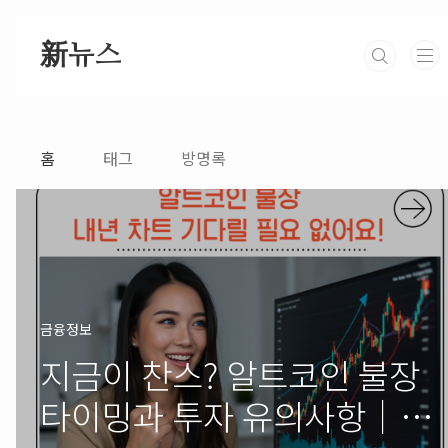
본문 바로가기
新뉴스
홈
태그
방명록
금융정보
지금이 찬스? 알트코인 불장
타이밍과 투자 유의사항｜