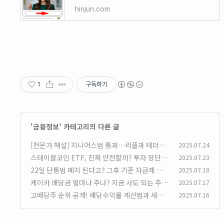
hinjun.com
1
구독하기
'
금융정보
' 카테고리의 다른 글
[전문가 해설] 지니어스법 통과…리플과 테더는
2025.07.24
살아남을까?
스테이블코인 ETF, 진짜 안전할까? 투자 장단점
2025.07.23
(1)
과 종류 비교
22일 단통법 폐지 된다고? 그후 기준 자급제 시점
2025.07.18
(1)
과 영향 분석
케이카 배당금 얼마나 주나? 지금 사도 되는 주
2025.07.17
(0)
가? 상승 여력있나?
고배당주 순위 공개! 배당수익률 계산법과 세금
2025.07.16
(2)
까지 안내
(0)