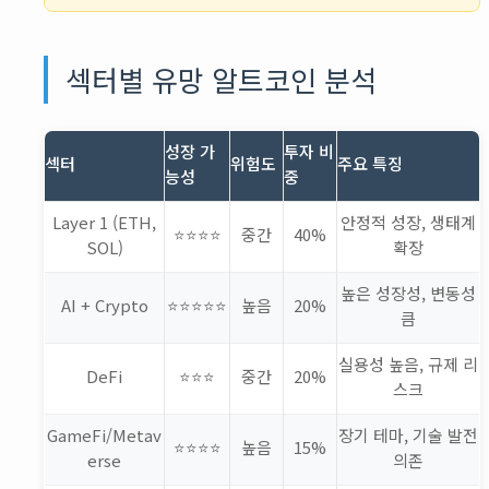
섹터별 유망 알트코인 분석
성장 가
투자 비
섹터
위험도
주요 특징
능성
중
Layer 1 (ETH,
안정적 성장, 생태계
⭐⭐⭐⭐
중간
40%
SOL)
확장
높은 성장성, 변동성
AI + Crypto
⭐⭐⭐⭐⭐
높음
20%
큼
실용성 높음, 규제 리
DeFi
⭐⭐⭐
중간
20%
스크
GameFi/Metav
장기 테마, 기술 발전
⭐⭐⭐⭐
높음
15%
erse
의존