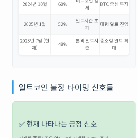
비트코인 강
2024년 10월
60%
BTC 중심 투자
세
알트시즌 초
2025년 1월
52%
대형 알트 진입
기
2025년 7월 (현
본격 알트시
중소형 알트 확
48%
재)
즌
대
알트코인 불장 타이밍 신호들
✅ 현재 나타나는 긍정 신호