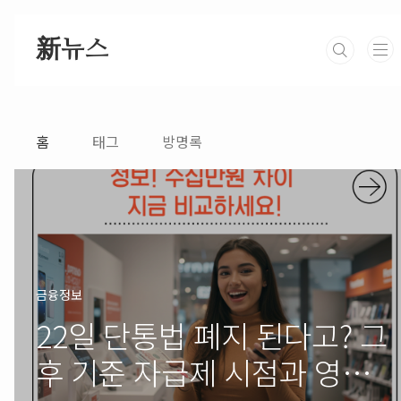
본문 바로가기
新뉴스
홈
태그
방명록
금융정보
22일 단통법 폐지 된다고? 그
후 기준 자급제 시점과 영향