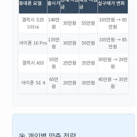
휴대폰 모델
출시가
실구매가 변화
금
금
갤럭시 S25
140만
105만원 → 85
35만원
55만원
Ultra
원
만원
135만
105만원 → 85
아이폰 16 Pro
30만원
50만원
원
만원
55만
30만원 → 20만
갤럭시 A55
25만원
35만원
원
원
65만
45만원 → 35만
아이폰 SE 4
20만원
30만원
원
원
🎯 개인별 맞춤 전략