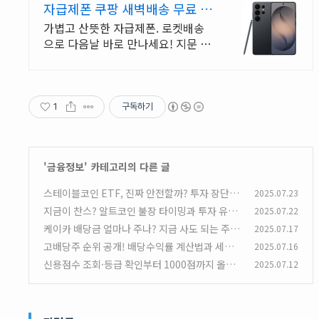
자급제폰 쿠팡 새벽배송 무료 반
품
가볍고 산뜻한 자급제폰. 로켓배송
으로 다음날 바로 만나세요! 지문 적
은 깔끔 디자인. 삼성 갤럭시 자급제
폰을 쿠팡에서 경험하세요!
1
구독하기
'
금융정보
' 카테고리의 다른 글
스테이블코인 ETF, 진짜 안전할까? 투자 장단점
2025.07.23
과 종류 비교
지금이 찬스? 알트코인 불장 타이밍과 투자 유의
2025.07.22
(1)
사항｜2025년 완벽 분석
케이카 배당금 얼마나 주나? 지금 사도 되는 주
2025.07.17
(1)
가? 상승 여력있나?
고배당주 순위 공개! 배당수익률 계산법과 세금
2025.07.16
(2)
까지 안내
신용점수 조회·등급 확인부터 1000점까지 올리
2025.07.12
(0)
기 로드맵
(0)