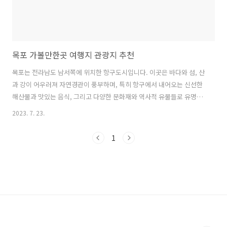
목포 가볼만한곳 여행지 관광지 추천
목포는 전라남도 남서쪽에 위치한 항구도시입니다. 이곳은 바다와 섬, 산
과 강이 어우러져 자연경관이 풍부하며, 특히 항구에서 내어오는 신선한
해산물과 맛있는 음식, 그리고 다양한 문화재와 역사적 유물들로 유명합
니다. ◈ 목포 원형토속공원 목포 원형토속공원은 전국 유일한 원형토속
2023. 7. 23.
공원으로, 1978년에 개장된 이래로 전국의 인기있는 국립공원 중 하나로
자리잡았습니다. 이곳은 넓은 자연경관과 문화유산이 공존하는 공간으
1
로, 자연생태계와 역사적·문화적 유적 등을 함께 즐길 수 있어 인기가 많
은 곳입니다. ◈ 미륵산 승차장 미륵산 승차장은 미륵산을 오르는 계절산
악열차 출발지로 유명하며, 미륵산은 전국적으로 유명한 등산지 중 하나
입니다. 이곳에서는 아름다운 풍경과 함께 청정한 자연을 즐길 수 있습니
다. 특히 가을에는 ..