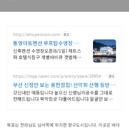
http://attopension.com
광고
통영아토펜션 루프탑수영장 오
픈(6/1일)
신축펜션 수영장오픈(6/1일) 제트스
파 호텔식침구 개별바비큐 갯벌체험
전기차충전
https://map.naver.com/p/entry/place/2095432
광고
992
부산 신점만 보는 용한점집! 산악회 산행 등반 정
상등정
갓신내린 애동입니다 높으신 신령님의공수를 그대로
전해드립니다 꽉막힌곳 다풀어드립니다 얼굴만 보면
점사가 나옵니다 향만 켜주세요 신의 말씀을 그대로 전
해 드리겠습니다
목포는 전라남도 남서쪽에 위치한 항구도시입니다. 이곳은 바다