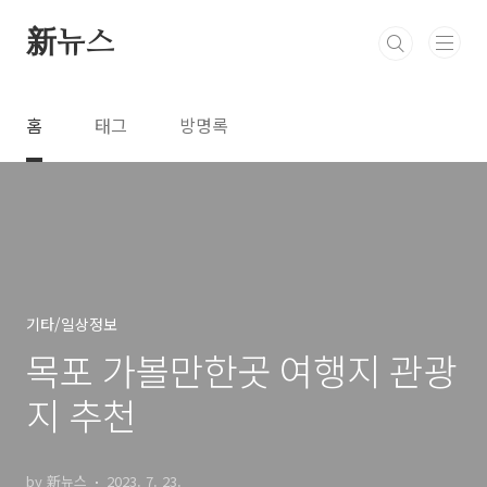
본문 바로가기
新뉴스
홈
태그
방명록
기타/일상정보
목포 가볼만한곳 여행지 관광
지 추천
by 新뉴스
2023. 7. 23.