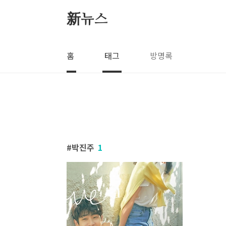
본문 바로가기
新뉴스
홈
태그
방명록
박진주
1