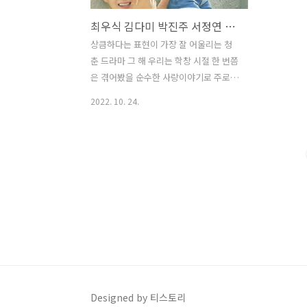
최우식 김다미 박진주 서정연 노정의 출연 드라마 그 해 우리는
상큼하다는 표현이 가장 잘 어울리는 청
춘 드라마 그 해 우리는 학창 시절 한 번쯤
은 겪어봤을 순수한 사랑이야기로 주로
중국 대만 쪽에서 많이 다루는 소재였습
2022. 10. 24.
니다. 한동안 우리나라에서 흔하게 볼 수
없는 소재였기에 조금은 더 풋풋한 이야
기가 궁금했는지 모르겠습니다. 최우식
김다미를 주축으로 김성철 노정의 박진주
서정연 등 다소 낯선 배우들이 등장하지
만 최우식 김다미만으로도 드라마 시청하
기 위한 이유는 충분했다고 할 수 있었습
니다. 그 해 우리는 포스터를 보기 전 제목
만 들었을 때는 중국 드라마인 줄 알았습
니다. 중국어를 번역해 놓은 듯한 다소 어
색한 제목이라고 생각했는데 스물아홉이
된 너와 나의 기록이라는 글귀를 보고 왠
Designed by 티스토리