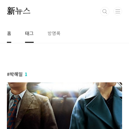
본문 바로가기
新뉴스
홈
태그
방명록
박해일
1