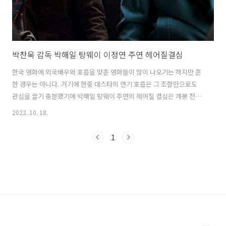
박찬욱 감독 박해일 탕웨이 이정연 주연 헤어질결심
한국 영화에 외국배우와 호흡을 맞춘 영화들이 많이 나오기는 하지만 흔
한 경우는 아니다. 거기에 한중 대스타의 연기 호흡은 그 조합만으로도
관심을 끌기 충분했기에 박해일 탕웨이 주연의 헤어질 결심은 개봉 전부
터 대중들에게 관심을 받았다. 거기에 박찬욱 감독의 지휘하에 제작된 영
2022. 10. 18.
화였기에 기대감이 큰 것이 사실이었다. 138분의 상영시간만큼 재미가
가득했으면 좋았겠지만 후반부로 갈수록 긴장감보다는 허무함이 더 드
1
는 영화였다는 개인적인 견해이다. 누적 관객수 188만명을 기록했고
2022.06.29일 개봉하였다. 박해일 탕웨이가 주된 인물들을 연기했고 여
기에 이정현과 박용우 고경표 등 얼굴들이 꽤나 알려진 배우들이 출연했
다. 사망사건을 조사하던 형사 해준(박해일)은 사망자의 아내 서래(탕웨
이)를 만나게 되고 그..