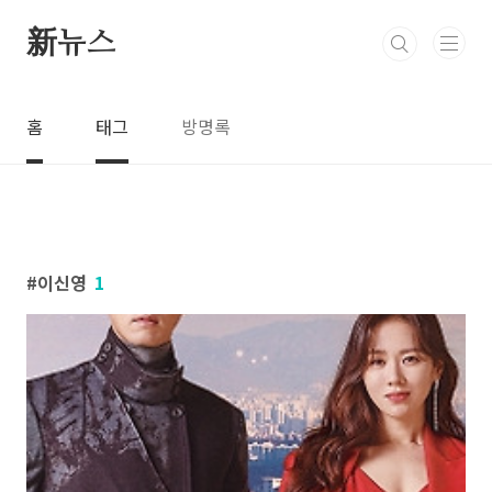
본문 바로가기
新뉴스
홈
태그
방명록
이신영
1