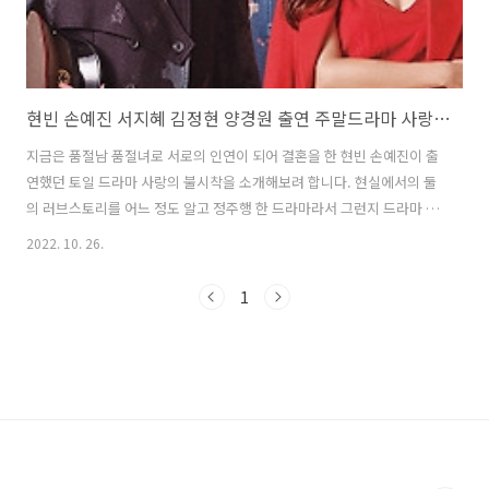
현빈 손예진 서지혜 김정현 양경원 출연 주말드라마 사랑의 불시착
지금은 품절남 품절녀로 서로의 인연이 되어 결혼을 한 현빈 손예진이 출
연했던 토일 드라마 사랑의 불시착을 소개해보려 합니다. 현실에서의 둘
의 러브스토리를 어느 정도 알고 정주행 한 드라마라서 그런지 드라마 속
이야기가 그리 낯설게 느껴지지 않았습니다. 거기에 서지혜 김정현의 사
2022. 10. 26.
랑도 주연급 맞먹는 달달함을 보여주었습니다. 주말 드라마 사랑의 불시
착 윤세리(손예진)는 남한의 대기업 회장 윤증평(남경읍)의 하나뿐인 딸
1
로 여자이지만 경영능력이 뛰어난 탓으로 오빠 윤세준(최대훈) 윤세형
(박형수)의 시샘을 받습니다. 특히 회사에 욕심이 많았던 둘째 오빠 세형
의 지령을 받은이가 바로 사기꾼 기질이 다분한 구승준(김정현)이었습니
다. 카리스마 있는 상사이기도 하지만 빼어난 미모와 정이 있는 세리를
겪하게 따르는 홍창식(..