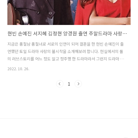
현빈 손예진 서지혜 김정현 양경원 출연 주말드라마 사랑의 불시착
지금은 품절남 품절녀로 서로의 인연이 되어 결혼을 한 현빈 손예진이 출
연했던 토일 드라마 사랑의 불시착을 소개해보려 합니다. 현실에서의 둘
의 러브스토리를 어느 정도 알고 정주행 한 드라마라서 그런지 드라마 속
이야기가 그리 낯설게 느껴지지 않았습니다. 거기에 서지혜 김정현의 사
2022. 10. 26.
랑도 주연급 맞먹는 달달함을 보여주었습니다. 주말 드라마 사랑의 불시
착 윤세리(손예진)는 남한의 대기업 회장 윤증평(남경읍)의 하나뿐인 딸
1
로 여자이지만 경영능력이 뛰어난 탓으로 오빠 윤세준(최대훈) 윤세형
(박형수)의 시샘을 받습니다. 특히 회사에 욕심이 많았던 둘째 오빠 세형
의 지령을 받은이가 바로 사기꾼 기질이 다분한 구승준(김정현)이었습니
다. 카리스마 있는 상사이기도 하지만 빼어난 미모와 정이 있는 세리를
겪하게 따르는 홍창식(..