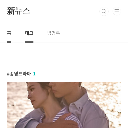
본문 바로가기
新뉴스
홈
태그
방명록
종영드라마
1