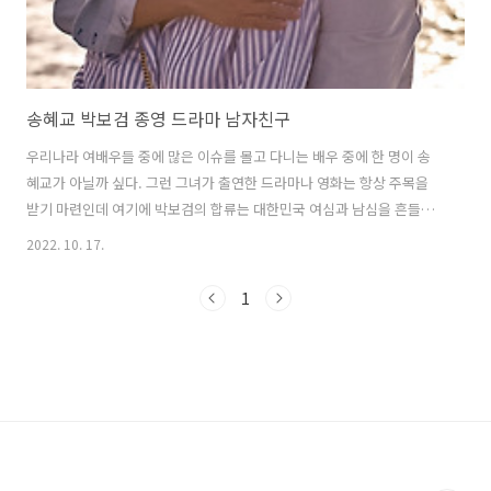
송혜교 박보검 종영 드라마 남자친구
우리나라 여배우들 중에 많은 이슈를 몰고 다니는 배우 중에 한 명이 송
혜교가 아닐까 싶다. 그런 그녀가 출연한 드라마나 영화는 항상 주목을
받기 마련인데 여기에 박보검의 합류는 대한민국 여심과 남심을 흔들기
에 충분했다고 할 수 있다. 송혜교 박보검 주연의 로맨스 드라마 남자친
2022. 10. 17.
구 드라마가 항상 아쉬운 건 결정적인 장면에 다음회를 기다려야 하는 감
칠맛이 있어서이지 않을까 싶다. 그런 아쉬움이 싫어서 종영 드라마를 한
1
꺼번에 몰아보는걸 개인적으로 좋아한다. 최근 쌀쌀해진 날씨와 함께 부
쩍 다가와 버린 이 가을과 너무나 어울리는 드라마 남자 친구를 늦게나마
정주행 해보았다. 차수현(송혜교)은 대통령 후보로 거론되는 국회의원
차종현(문성근)의 딸로 평생을 살아왔고 그런 부모에게 도움이 되고자 일
종의 정치자금줄을 담..