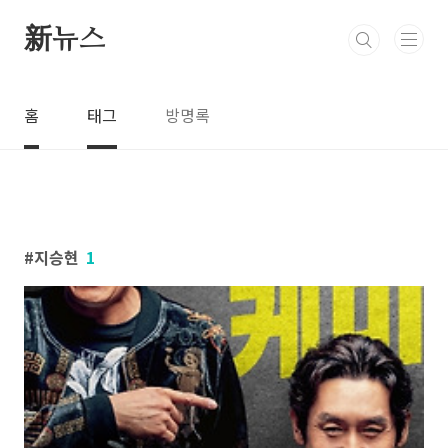
본문 바로가기
新뉴스
홈
태그
방명록
지승현
1