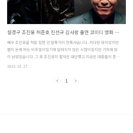
설경구 조진웅 허준호 진선규 김사랑 출연 코미디 영화 퍼펙트맨
배우 조진웅을 처음 접한 건 말죽거리 잔혹사습니다. 커다란 덩치였지만
왠지 눈에 띄는 비주얼이었기에 알려지지 않은 시점이었지만 기억에 많
이 남았었습니다. 그 후 조진웅의 활약은 대단했고 지금은 대중들이 흔히
말하는 스타가 되었습니다. 그런 조진웅 배우와 말이 필요 없는 배우 설
2022. 10. 27.
경구 허준호 진선규 주연의 영화 퍼펙트맨은 연기력과 재미를 한꺼번에
만나볼 수 있는 작품입니다. 코미디 영화 퍼펙트맨 2019년 10월에 개봉
1
한 코미디 영화 퍼펙트맨은 속없어 보이지만 깡다구 좋은 건달과 살 날이
두 달밖에 남지 않고 마비로 인해 몸을 쓸 수 없는 로펌 대표의 만남을 다
룬 영화입니다. 다소 딱딱해 보일 수 있는 캐릭터들의 만남이지만 이야기
는 조진웅의 의해 재밌게 풀어집니다. 어릴 적부터 큰 거 한방만을 노리
며 인생역..