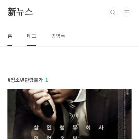
본문 바로가기
新뉴스
홈
태그
방명록
청소년관람불가
1