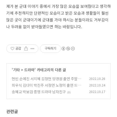
제가 본 군대 이야기 중에서 가장 많은 모습을 보여줬다고 생각하
기에 추천하지만 단편적인 모습이고 밝은 모습과 생활들이 훨씬
많은 곳이 군대이기에 군대를 가야 하시는 분들이라도 거부감이
나 두려움 없이 받아들였으면 하는 바람입니다.
공감
구독하기
'
기타
>
드라마
' 카테고리의 다른 글
현빈 손예진 서지혜 김정현 양경원 출연 주말드라
2022.10.26
마 사랑의 불시착
최우식 김다미 박진주 서정연 노정의 출연 드라마
2022.10.24
(1)
그 해 우리는
송혜교 박보검 종영 드라마 남자친구
2022.10.17
(0)
(0)
관련글