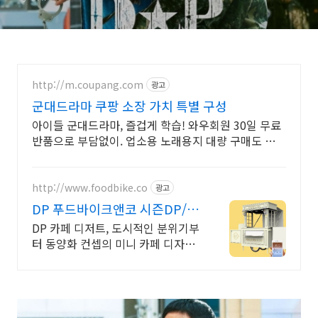
http://m.coupang.com
광고
군대드라마 쿠팡 소장 가치 특별 구성
아이들 군대드라마, 즐겁게 학습! 와우회원 30일 무료
반품으로 부담없이. 업소용 노래용지 대량 구매도 쿠팡
로켓배송으로 빠르고 간편하게 준비하세요.
http://www.foodbike.co
광고
DP 푸드바이크앤코 시즌DP/행
사용집기/플라워
DP 카페 디저트, 도시적인 분위기부
터 동양화 컨셉의 미니 카페 디자인
가능