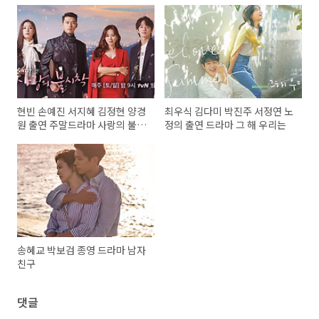
현빈 손예진 서지혜 김정현 양경
최우식 김다미 박진주 서정연 노
원 출연 주말드라마 사랑의 불시
정의 출연 드라마 그 해 우리는
착
송혜교 박보검 종영 드라마 남자
친구
댓글