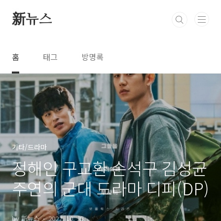
본문 바로가기
新뉴스
홈
태그
방명록
기타/드라마
정해인 구교환 손석구 김성균
주연의 군대 드라마 디피(DP)
by 新뉴스
2022. 10. 25.