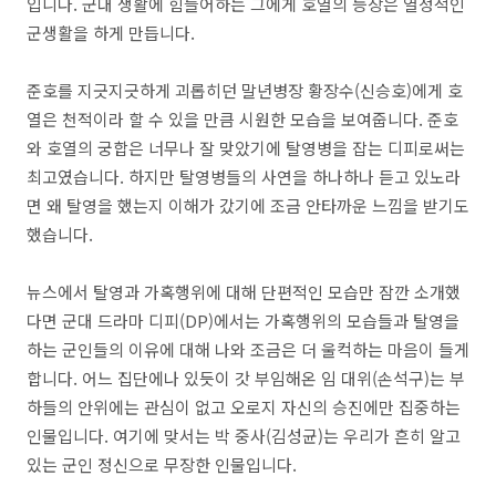
입니다. 군대 생활에 힘들어하는 그에게 호열의 등장은 열정적인
군생활을 하게 만듭니다.
준호를 지긋지긋하게 괴롭히던 말년병장 황장수(신승호)에게 호
열은 천적이라 할 수 있을 만큼 시원한 모습을 보여줍니다. 준호
와 호열의 궁합은 너무나 잘 맞았기에 탈영병을 잡는 디피로써는
최고였습니다. 하지만 탈영병들의 사연을 하나하나 듣고 있노라
면 왜 탈영을 했는지 이해가 갔기에 조금 안타까운 느낌을 받기도
했습니다.
뉴스에서 탈영과 가혹행위에 대해 단편적인 모습만 잠깐 소개했
다면 군대 드라마 디피(DP)에서는 가혹행위의 모습들과 탈영을
하는 군인들의 이유에 대해 나와 조금은 더 울컥하는 마음이 들게
합니다. 어느 집단에나 있듯이 갓 부임해온 임 대위(손석구)는 부
하들의 안위에는 관심이 없고 오로지 자신의 승진에만 집중하는
인물입니다. 여기에 맞서는 박 중사(김성균)는 우리가 흔히 알고
있는 군인 정신으로 무장한 인물입니다.